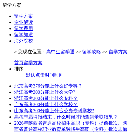
留学方案
留学方案
专业解读
留学费用
留学知道
海外院校
> 您现在位置：
高中生留学通
>>
留学攻略
>>
留学方案
首页
留学方案
排序
默认
点击
时间
时间
北京高考376分能上什么好专科？
浙江高考300分能上什么大学?
浙江高考300分能上什么专科？
广东高考300分能上什么学校？
山东高考300分能上什么公办专科学校?
高考志愿填报结束，什么时候才能查到录取结果？
2026年陕西省普通高校招生高职（专科）提前批次、陕
西省普通高校职业教育单独招生高职（专科）批次志愿