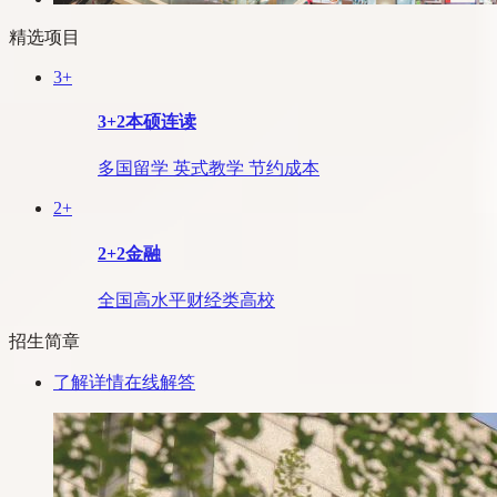
精选项目
3+
3+2本硕连读
多国留学 英式教学 节约成本
2+
2+2金融
全国高水平财经类高校
招生简章
了解详情
在线解答