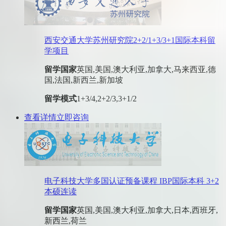
西安交通大学苏州研究院2+2/1+3/3+1国际本科留
学项目
留学国家
英国,美国,澳大利亚,加拿大,马来西亚,德
国,法国,新西兰,新加坡
留学模式
1+3/4,2+2/3,3+1/2
查看详情
立即咨询
电子科技大学多国认证预备课程 IBP国际本科 3+2
本硕连读
留学国家
英国,美国,澳大利亚,加拿大,日本,西班牙,
新西兰,荷兰